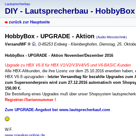
Lautsprecherbau
DIY - Lautsprecherbau - HobbyBo
zurück zur Hauptseite
HobbyBox - UPGRADE - Aktion
(Audio-Messtechnik)
VersandWF
,
D-85253 Erdweg - Kleinberghofen
,
Dienstag, 25. Oktobe
HobbyBox - UPGRADE - Aktion November/Dezember 2016
Upgrade zu HBX V6.8 für HBX V1/V2/V3/V4/V5 und V6-BASIC-Kunden
Alle HBX-Altkunden, die ihre Lizenz vor dem 25.10.2016 erworben haben, er
HBX V6.8 upzugraden -
letzter Versandtag für bezahlte Upgrades zum Ak
zum Supersonderpreis wird zum 27.12.2016 automatisch vom Shopsys
150,00 €.
Die Bestellung eines Upgrades muß über unser Shopsystem lautsprecherk
Registrier-/Seriennummer !
Zum UPGRADE-Angebot bei www.lautsprecherkauf.com
W.F.
www.speaker-online.de