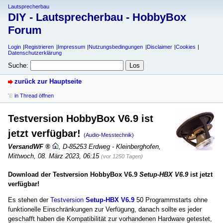
Lautsprecherbau
DIY - Lautsprecherbau - HobbyBox
Forum
Login
Registrieren
Impressum
Nutzungsbedingungen
Disclaimer
Cookies
Datenschutzerklärung
Suche:
zurück zur Hauptseite
in Thread öffnen
Testversion HobbyBox V6.9 ist
jetzt verfügbar!
(Audio-Messtechnik)
VersandWF
,
D-85253 Erdweg - Kleinberghofen
,
Mittwoch, 08. März 2023, 06:15
(vor 1250 Tagen)
Download der Testversion HobbyBox V6.9
Setup-HBX V6.9
ist jetzt
verfügbar!
Es stehen der
Testversion
Setup-HBX V6.9
50 Programmstarts ohne
funktionelle Einschränkungen zur Verfügung, danach sollte es jeder
geschafft haben die Kompatibilität zur vorhandenen Hardware getestet,