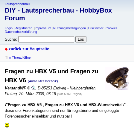
Lautsprecherbau
DIY - Lautsprecherbau - HobbyBox
Forum
Login
Registrieren
Impressum
Nutzungsbedingungen
Disclaimer
Cookies
Datenschutzerklärung
Suche:
zurück zur Hauptseite
in Thread öffnen
Fragen zu HBX V5 und Fragen zu
HBX V6
(Audio-Messtechnik)
VersandWF
,
D-85253 Erdweg - Kleinberghofen
,
Freitag, 20. März 2009, 06:18
(vor 6348 Tagen)
\"Fragen zu HBX V5 , Fragen zu HBX V6 und HBX-Wunschzettel\"
-
diese drei Forenkategorien sind nur für registrierte und eingeloggte
Forenbesucher einsehbar und nutzbar !