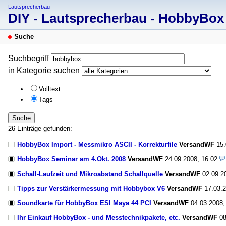
Lautsprecherbau
DIY - Lautsprecherbau - HobbyBo
Suche
Suchbegriff
in Kategorie suchen
Volltext
Tags
Suche
26 Einträge gefunden:
HobbyBox Import - Messmikro ASCII - Korrekturfile
VersandWF
15
HobbyBox Seminar am 4.Okt. 2008
VersandWF
24.09.2008, 16:02
Schall-Laufzeit und Mikroabstand Schallquelle
VersandWF
02.09.2
Tipps zur Verstärkermessung mit Hobbybox V6
VersandWF
17.03.
Soundkarte für HobbyBox ESI Maya 44 PCI
VersandWF
04.03.2008,
Ihr Einkauf HobbyBox - und Messtechnikpakete, etc.
VersandWF
08