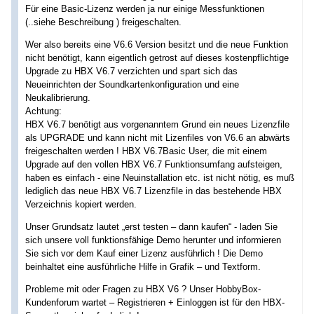
Für eine Basic-Lizenz werden ja nur einige Messfunktionen
(..siehe Beschreibung ) freigeschalten.
Wer also bereits eine V6.6 Version besitzt und die neue Funktion
nicht benötigt, kann eigentlich getrost auf dieses kostenpflichtige
Upgrade zu HBX V6.7 verzichten und spart sich das
Neueinrichten der Soundkartenkonfiguration und eine
Neukalibrierung.
Achtung:
HBX V6.7 benötigt aus vorgenanntem Grund ein neues Lizenzfile
als UPGRADE und kann nicht mit Lizenfiles von V6.6 an abwärts
freigeschalten werden ! HBX V6.7Basic User, die mit einem
Upgrade auf den vollen HBX V6.7 Funktionsumfang aufsteigen,
haben es einfach - eine Neuinstallation etc. ist nicht nötig, es muß
lediglich das neue HBX V6.7 Lizenzfile in das bestehende HBX
Verzeichnis kopiert werden.
Unser Grundsatz lautet „erst testen – dann kaufen“ - laden Sie
sich unsere voll funktionsfähige Demo herunter und informieren
Sie sich vor dem Kauf einer Lizenz ausführlich ! Die Demo
beinhaltet eine ausführliche Hilfe in Grafik – und Textform.
Probleme mit oder Fragen zu HBX V6 ? Unser HobbyBox-
Kundenforum wartet – Registrieren + Einloggen ist für den HBX-