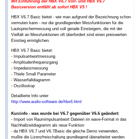
Mit Einführung der HBX V6.7 Voll- und HBX V6.7
Basicversion entfällt ab sofort HBX V5 !
HBX V6.7 Basic bietet - wie man aufgrund der Bezeichnung schon
vermuten kann - nur die grundlegenden Messfunktionen für die
Lautsprechermessung und soll gerade Einsteigern, die mit der
Vielfalt an Messfunktionen oft überfordert sind einen preiswerten
Einstieg ermöglichen.
HBX V6.7 Basic bietet:
- Impulsantwortmessung
- Amplitudenfrequenzgang
- Impedanzmessung
- Thiele Small Parameter
- Wasserfalldiagramm
- Oszilloskop
Detaillierte Info unter
http://www.audio-software.de/hbx6.html
Kurzinfo - was wurde bei V6.7 gegenüber V6.6 geändert:
- Import von Raumimpulsantwort Dateien im wave-Format in das
Nachhallzeitdiagramm als neue Funktion
- da HBX V6.7 und V6.7Basic die gleiche Demo verwenden,
mußte die Lizenzfreischaltung grundlegend überarbeitet werden.