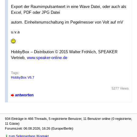
Export der Raumimpulsantwort in eine Wave Datei, oder auch als
Excel, PDF oder JPG Datei
autom. Einheitenumschaltung im Pegelmesser von Volt auf mV
u.v.a
HobbyBox – Distribution © 2015 Walter Fröhlich, SPEAKER
Vertrieb,
www.speaker-online.de
Tags:
HobbyBox V6.7
5277 Views
antworten
934 Einträge in 466 Threads, 5 registrierte Benutzer, 11 Benutzer online (0 registrierte,
11 Gäste)
Forumszeit: 06.08.2026, 16:26 (Europe/Berlin)
zum Seitenanfang
Kontakt