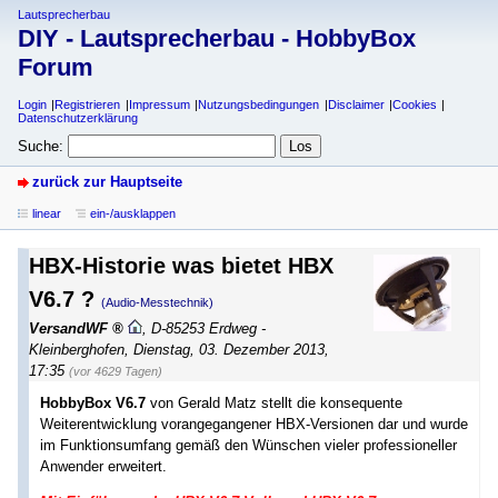
Lautsprecherbau
DIY - Lautsprecherbau - HobbyBox
Forum
Login
Registrieren
Impressum
Nutzungsbedingungen
Disclaimer
Cookies
Datenschutzerklärung
Suche:
zurück zur Hauptseite
linear
ein-/ausklappen
HBX-Historie was bietet HBX
V6.7 ?
(Audio-Messtechnik)
VersandWF
,
D-85253 Erdweg -
Kleinberghofen
,
Dienstag, 03. Dezember 2013,
17:35
(vor 4629 Tagen)
HobbyBox V6.7
von Gerald Matz stellt die konsequente
Weiterentwicklung vorangegangener HBX-Versionen dar und wurde
im Funktionsumfang gemäß den Wünschen vieler professioneller
Anwender erweitert.