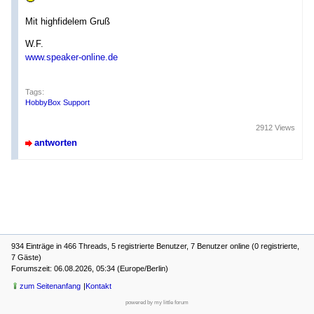
Mit highfidelem Gruß
W.F.
www.speaker-online.de
Tags:
HobbyBox Support
2912 Views
antworten
934 Einträge in 466 Threads, 5 registrierte Benutzer, 7 Benutzer online (0 registrierte,
7 Gäste)
Forumszeit: 06.08.2026, 05:34 (Europe/Berlin)
zum Seitenanfang
Kontakt
powered by my little forum