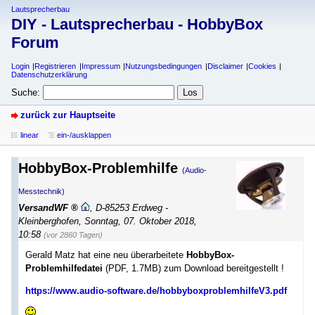
Lautsprecherbau
DIY - Lautsprecherbau - HobbyBox
Forum
Login
Registrieren
Impressum
Nutzungsbedingungen
Disclaimer
Cookies
Datenschutzerklärung
Suche:
zurück zur Hauptseite
linear
ein-/ausklappen
HobbyBox-Problemhilfe
(Audio-
Messtechnik)
VersandWF
,
D-85253 Erdweg -
Kleinberghofen
,
Sonntag, 07. Oktober 2018,
10:58
(vor 2860 Tagen)
Gerald Matz hat eine neu überarbeitete
HobbyBox-
Problemhilfedatei
(PDF, 1.7MB) zum Download bereitgestellt !
https://www.audio-software.de/hobbyboxproblemhilfeV3.pdf