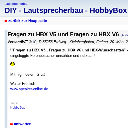
Lautsprecherbau
DIY - Lautsprecherbau - HobbyBo
zurück zur Hauptseite
Fragen zu HBX V5 und Fragen zu HBX V6
(Aud
VersandWF
,
D-85253 Erdweg - Kleinberghofen
,
Freitag, 20. März 
\"Fragen zu HBX V5 , Fragen zu HBX V6 und HBX-Wunschzettel\"
-
eingeloggte Forenbesucher einsehbar und nutzbar !
Mit highfidelem Gruß
Walter Fröhlich
www.speaker-online.de
Tags:
HobbyBox
antworten