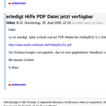
antworten
erledigt Hilfe PDF Datei jetzt verfügbar
GMatz
,
Donnerstag, 30. April 2009, 22:19
(vor 6306 Tagen)
@ Flores
Hallo,
so ist erledigt, habe schnell mal ein PDF Abbild der HobbyBOx 5.1 Onli
http://www.audio-software.de/HobbyBox51.pdf
Um Entäuschungen vorzugreifen, das ist kein gegliedertes Handbuch son
Mit besten Grüßen
G.Matz
antworten
934 Einträge in 466 Threads, 5 registrierte Benutzer, 16 Benutzer online (0 registrierte, 1
Forumszeit: 06.08.2026, 06:22 (Europe/Berlin)