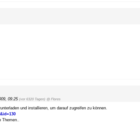
2009, 09:25
(vor 6320 Tagen)
@ Flores
terladen und installieren, um darauf zugreifen zu können.
d&id=130
en Themen..