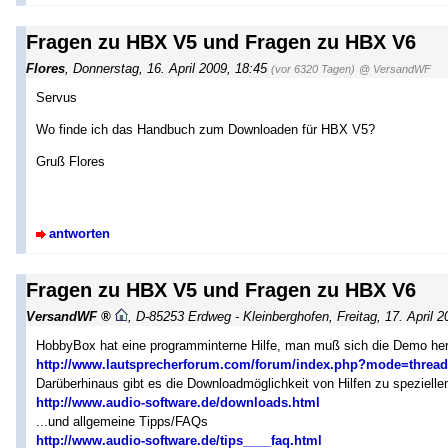
Fragen zu HBX V5 und Fragen zu HBX V6
Flores
,
Donnerstag, 16. April 2009, 18:45
(vor 6320 Tagen)
@ VersandWF
Servus
Wo finde ich das Handbuch zum Downloaden für HBX V5?
Gruß Flores
antworten
Fragen zu HBX V5 und Fragen zu HBX V6
VersandWF
,
D-85253 Erdweg - Kleinberghofen
,
Freitag, 17. April 
HobbyBox hat eine programminterne Hilfe, man muß sich die Demo herun
http://www.lautsprecherforum.com/forum/index.php?mode=threa
Darüberhinaus gibt es die Downloadmöglichkeit von Hilfen zu speziell
http://www.audio-software.de/downloads.html
...und allgemeine Tipps/FAQs
http://www.audio-software.de/tips____faq.html