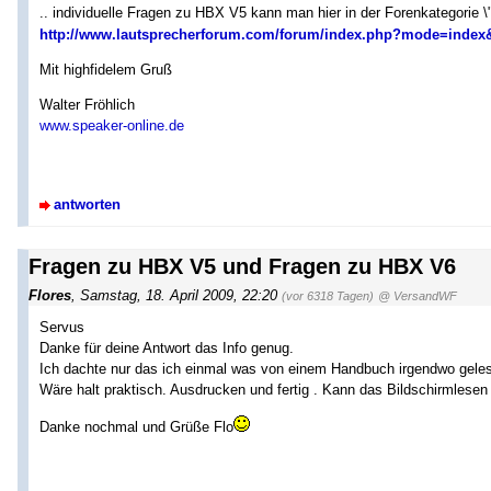
.. individuelle Fragen zu HBX V5 kann man hier in der Forenkategorie \
http://www.lautsprecherforum.com/forum/index.php?mode=index
Mit highfidelem Gruß
Walter Fröhlich
www.speaker-online.de
antworten
Fragen zu HBX V5 und Fragen zu HBX V6
Flores
,
Samstag, 18. April 2009, 22:20
(vor 6318 Tagen)
@ VersandWF
Servus
Danke für deine Antwort das Info genug.
Ich dachte nur das ich einmal was von einem Handbuch irgendwo gele
Wäre halt praktisch. Ausdrucken und fertig . Kann das Bildschirmlesen n
Danke nochmal und Grüße Flo